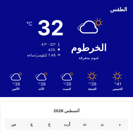
الطقس
32
℃
الخرطوم
41º - 32º
42%
7.48 كيلومتر/ساعة
غيوم متفرقة
36
38
39
39
41
℃
℃
℃
℃
℃
الخميس
الجمعة
السبت
الأحد
الأثنين
أغسطس 2026
د
ن
ث
أرب
خ
ج
س