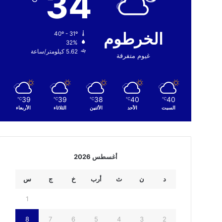
34
الخرطوم
40º - 31º
32%
5.62 كيلومتر/ساعة
غيوم متفرقة
39
39
38
40
40
℃
℃
℃
℃
℃
السبت
الأحد
الأثنين
الثلاثاء
الأربعاء
أغسطس 2026
د
ن
ث
أرب
خ
ج
س
1
8
7
6
5
4
3
2