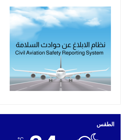
الطقس
℃